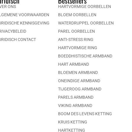
uridisch
Bestsellers
VER ONS
HARTVORMIGE OORBELLEN
LGEMENE VOORWAARDEN
BLOEM OORBELLEN
URIDISCHE KENNISGEVING
WATERDRUPPEL OORBELLEN
RIVACYBELEID
PAREL OORBELLEN
URIDISCH CONTACT
ANTI-STRESS RING
HARTVORMIGE RING
BOEDDHISTISCHE ARMBAND
HART ARMBAND
BLOEMEN ARMBAND
ONEINDIGE ARMBAND
TIJGEROOG ARMBAND
PARELS ARMBAND
VIKING ARMBAND
BOOM DES LEVENS KETTING
KRUIS KETTING
HARTKETTING