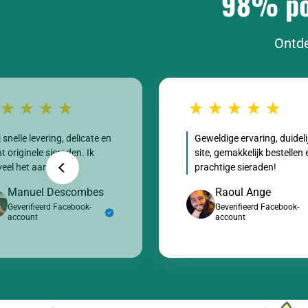
98% pos
Ontde
j snelle levering, delicate en
Geweldige ervaring, duideli
t originele sieraden. Ik
site, gemakkelijk bestellen 
eel het aan!
prachtige sieraden!
Manuel Descombes
Raoul Ange
Geverifieerd Facebook-
Geverifieerd Facebook-
account
account