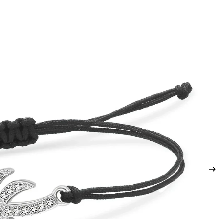
DEN
N
ADEN