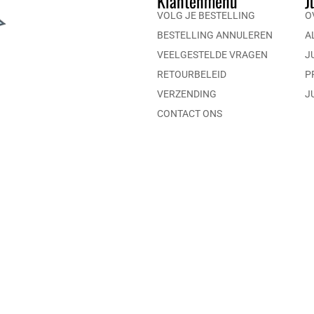
Klantenmenu
J
VOLG JE BESTELLING
O
BESTELLING ANNULEREN
A
VEELGESTELDE VRAGEN
J
RETOURBELEID
P
VERZENDING
J
CONTACT ONS