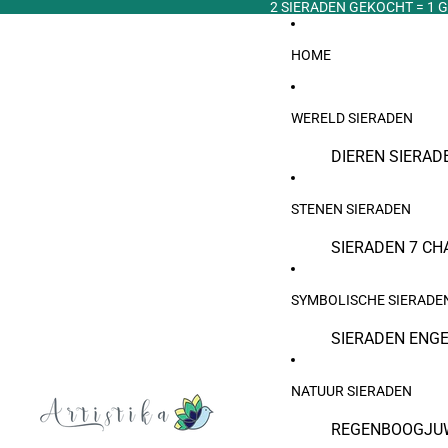
2 SIERADEN GEKOCHT = 1 G
HOME
WERELD SIERADEN
DIEREN SIERAD
ARABISCHE SIE
STENEN SIERADEN
BOEDDHISTISCH
SIERADEN
SIERADEN 7 CH
EGYPTISCHE S
TIJGEROOG SI
SYMBOLISCHE SIERADE
ETNISCHE EN B
PAREL SIERADE
SIERADEN ENG
JOODSE SIERA
MAANSTEEN SI
ANKERJUWELE
GRIEKSE (TURK
GEBOORTESTEE
NATUUR SIERADEN
LEVENSBOOM S
VIKING SIERAD
NATUURSTENEN
REGENBOOGJU
DROMENVANGER
BRAZILIAANSE