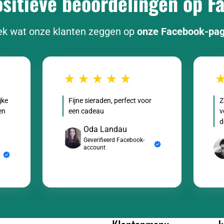
itieve beoordelingen op F
k wat onze klanten zeggen op
onze Facebook-pa
jke
Fijne sieraden, perfect voor
Z
en
een cadeau
v
d
Oda Landau
Geverifieerd Facebook-
account