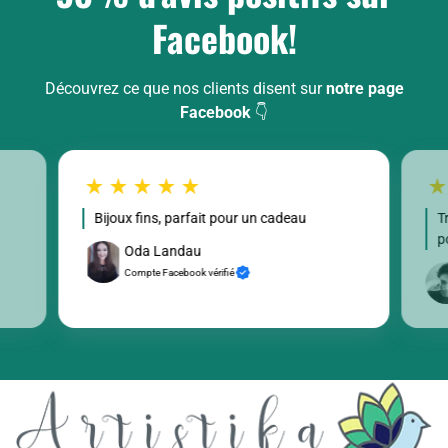
Facebook!
Découvrez ce que nos clients disent sur
notre page
Facebook
👇
Bijoux fins, parfait pour un cadeau
T
p
Oda Landau
Compte Facebook vérifié