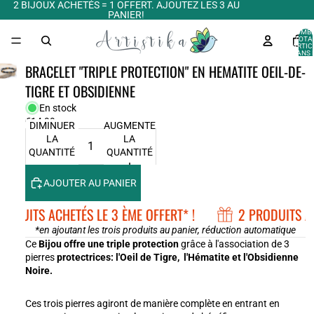
2 BIJOUX ACHETÉS = 1 OFFERT. AJOUTEZ LES 3 AU
PANIER!
NOMB
TOTA
D’ARTIC
DANS 
PANIER:
BRACELET "TRIPLE PROTECTION" EN HEMATITE OEIL-DE-
TIGRE ET OBSIDIENNE
En stock
€14,99
DIMINUER
AUGMENTER
LA
LA
QUANTITÉ
QUANTITÉ
AJOUTER AU PANIER
RODUITS ACHETÉS LE 3 ÈME OFFERT* !
2 PRODUITS AC
*en ajoutant les trois produits au panier, réduction automatique
Ce
Bijou offre une triple protection
grâce à l'association de 3
pierres
protectrices: l'Oeil de Tigre, l'Hématite et l'Obsidienne
Noire.
Ces trois pierres agiront de manière complète en entrant en