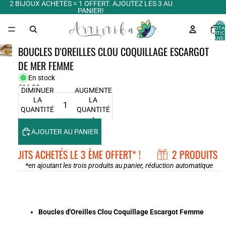
2 BIJOUX ACHETÉS = 1 OFFERT. AJOUTEZ LES 3 AU
PANIER!
NOMB
TOTA
D’ARTIC
DANS 
PANIER:
BOUCLES D'OREILLES CLOU COQUILLAGE ESCARGOT
DE MER FEMME
En stock
€16,99
DIMINUER
AUGMENTER
LA
LA
QUANTITÉ
QUANTITÉ
AJOUTER AU PANIER
RODUITS ACHETÉS LE 3 ÈME OFFERT* !
2 PRODUITS AC
*en ajoutant les trois produits au panier, réduction automatique
Boucles d'Oreilles Clou Coquillage Escargot Femme